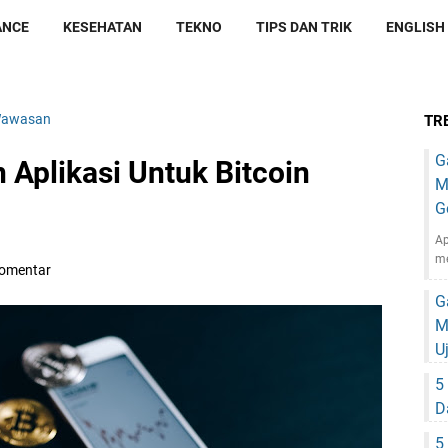
ANCE
KESEHATAN
TEKNO
TIPS DAN TRIK
ENGLISH
awasan
TR
G
n Aplikasi Untuk Bitcoin
M
G
Ap
m
Komentar
G
M
U
5
D
5