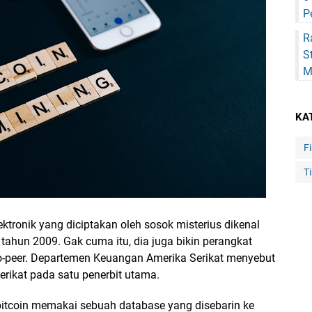
P
R
S
M
KA
F
Ti
ektronik yang diciptakan oleh sosok misterius dikenal
hun 2009. Gak cuma itu, dia juga bikin perangkat
to-peer. Departemen Keuangan Amerika Serikat menyebut
erikat pada satu penerbit utama.
tcoin memakai sebuah database yang disebarin ke