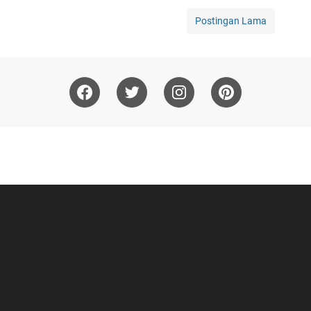
Postingan Lama
About
Disclaimer
Privacy Policy
Daftar Isi
Contact