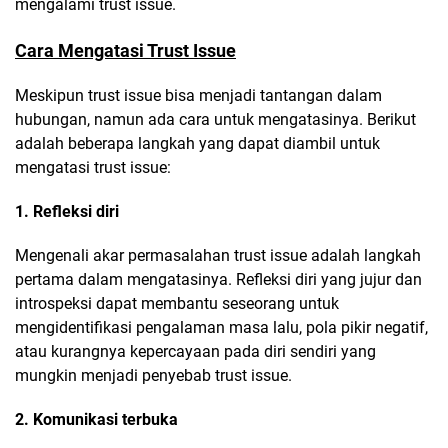
mengalami trust issue.
Cara Mengatasi Trust Issue
Meskipun trust issue bisa menjadi tantangan dalam
hubungan, namun ada cara untuk mengatasinya. Berikut
adalah beberapa langkah yang dapat diambil untuk
mengatasi trust issue:
1. Refleksi diri
Mengenali akar permasalahan trust issue adalah langkah
pertama dalam mengatasinya. Refleksi diri yang jujur dan
introspeksi dapat membantu seseorang untuk
mengidentifikasi pengalaman masa lalu, pola pikir negatif,
atau kurangnya kepercayaan pada diri sendiri yang
mungkin menjadi penyebab trust issue.
2. Komunikasi terbuka