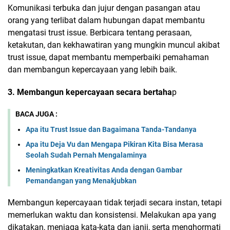
Komunikasi terbuka dan jujur dengan pasangan atau
orang yang terlibat dalam hubungan dapat membantu
mengatasi trust issue. Berbicara tentang perasaan,
ketakutan, dan kekhawatiran yang mungkin muncul akibat
trust issue, dapat membantu memperbaiki pemahaman
dan membangun kepercayaan yang lebih baik.
3. Membangun kepercayaan secara bertaha
p
BACA JUGA :
Apa itu Trust Issue dan Bagaimana Tanda-Tandanya
Apa itu Deja Vu dan Mengapa Pikiran Kita Bisa Merasa
Seolah Sudah Pernah Mengalaminya
Meningkatkan Kreativitas Anda dengan Gambar
Pemandangan yang Menakjubkan
Membangun kepercayaan tidak terjadi secara instan, tetapi
memerlukan waktu dan konsistensi. Melakukan apa yang
dikatakan, menjaga kata-kata dan janji, serta menghormati