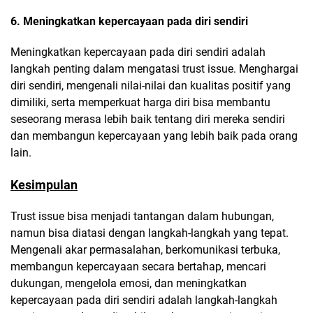
6. Meningkatkan kepercayaan pada diri sendiri
Meningkatkan kepercayaan pada diri sendiri adalah
langkah penting dalam mengatasi trust issue. Menghargai
diri sendiri, mengenali nilai-nilai dan kualitas positif yang
dimiliki, serta memperkuat harga diri bisa membantu
seseorang merasa lebih baik tentang diri mereka sendiri
dan membangun kepercayaan yang lebih baik pada orang
lain.
Kesimpulan
Trust issue bisa menjadi tantangan dalam hubungan,
namun bisa diatasi dengan langkah-langkah yang tepat.
Mengenali akar permasalahan, berkomunikasi terbuka,
membangun kepercayaan secara bertahap, mencari
dukungan, mengelola emosi, dan meningkatkan
kepercayaan pada diri sendiri adalah langkah-langkah