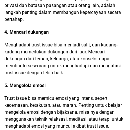
privasi dan batasan pasangan atau orang lain, adalah
langkah penting dalam membangun kepercayaan secara
bertahap.
4. Mencari dukungan
Menghadapi trust issue bisa menjadi sulit, dan kadang-
kadang memerlukan dukungan dari luar. Mencari
dukungan dari teman, keluarga, atau konselor dapat
membantu seseorang untuk menghadapi dan mengatasi
trust issue dengan lebih baik.
5. Mengelola emosi
Trust issue bisa memicu emosi yang intens, seperti
kecemasan, ketakutan, atau marah. Penting untuk belajar
mengelola emosi dengan bijaksana, misalnya dengan
menggunakan teknik relaksasi, meditasi, atau terapi untuk
menghadapi emosi yang muncul akibat trust issue.