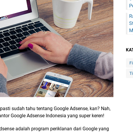
P
R
S
M
KA
F
Ti
 pasti sudah tahu tentang Google Adsense, kan? Nah,
antor Google Adsense Indonesia yang super keren!
Adsense adalah program periklanan dari Google yang