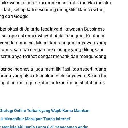
ilik website untuk memonetisasi trafik mereka melalui
 Jadi, setiap kali seseorang mengklik iklan tersebut,
g dari Google.
berlokasi di Jakarta tepatnya di kawasan Bussiness
sat operasi untuk wilayah Asia Tenggara. Kantor ini
keren dan modern. Mulai dari ruangan karyawan yang
onomis, sampai dengan area lounge yang dilengkapi
semuanya terlihat sangat menarik dan mengundang.
sense Indonesia juga memiliki fasilitas seperti ruang
ahraga yang bisa digunakan oleh karyawan. Selain itu,
, tempat bermain game, dan bahkan ruang sholat untuk
trategi Online Terbaik yang Wajib Kamu Mainkan
tuk Menghibur Meskipun Tanpa Internet
 Menjelajahi Dunia Fantasi di Genggaman Anda: