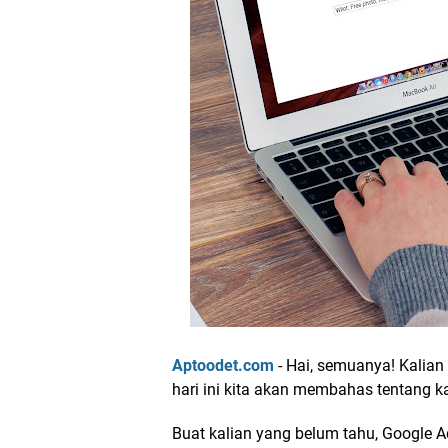
Aptoodet.com
- Hai, semuanya! Kalian
hari ini kita akan membahas tentang k
Buat kalian yang belum tahu, Google 