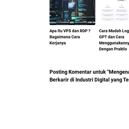
Apa Itu VPS dan RDP ?
Cara Mudah Log
Bagaimana Cara
GPT dan Cara
Kerjanya
Menggunakann
Dengan Praktis
Posting Komentar untuk "Mengena
Berkarir di Industri Digital yang