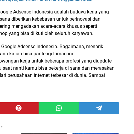
 Google Adsense Indonesia adalah budaya kerja yang
i sana diberikan kebebasan untuk berinovasi dan
a sering mengadakan acara-acara khusus seperti
op yang bisa diikuti oleh seluruh karyawan.
tor Google Adsense Indonesia. Bagaimana, menarik
ana kalian bisa pantengi laman ini :
lowongan kerja untuk beberapa profesi yang diupdate
tu saat nanti kamu bisa bekerja di sana dan merasakan
ari perusahaan internet terbesar di dunia. Sampai
 :