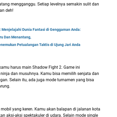
ang mengganggu. Setiap levelnya semakin sulit dan
an deh!
 Menjelajahi Dunia Fantasi di Genggaman Anda:
eru Dan Menantang,
enemukan Petualangan Taktis di Ujung Jari Anda
kamu harus main Shadow Fight 2. Game ini
 ninja dan musuhnya. Kamu bisa memilih senjata dan
gan. Selain itu, ada juga mode turnamen yang bisa
rung.
 mobil yang keren. Kamu akan balapan di jalanan kota
n aksi-aksi spektakuler di udara. Selain mode single