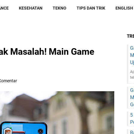
ANCE
KESEHATAN
TEKNO
TIPS DAN TRIK
ENGLISH
TR
G
ak Masalah! Main Game
M
U
Ap
te
 Komentar
G
M
G
5
P
R