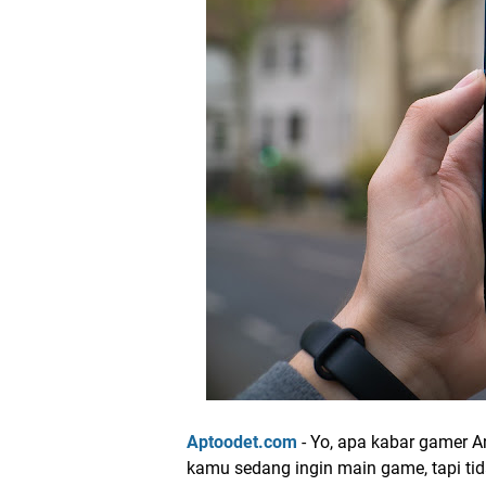
Aptoodet.com
- Yo, apa kabar gamer A
kamu sedang ingin main game, tapi tid