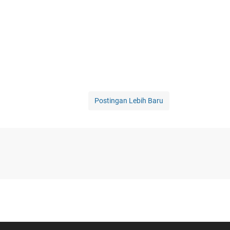
Postingan Lebih Baru