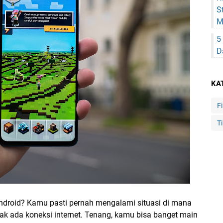
S
M
5
D
KA
F
Ti
ndroid? Kamu pasti pernah mengalami situasi di mana
ak ada koneksi internet. Tenang, kamu bisa banget main