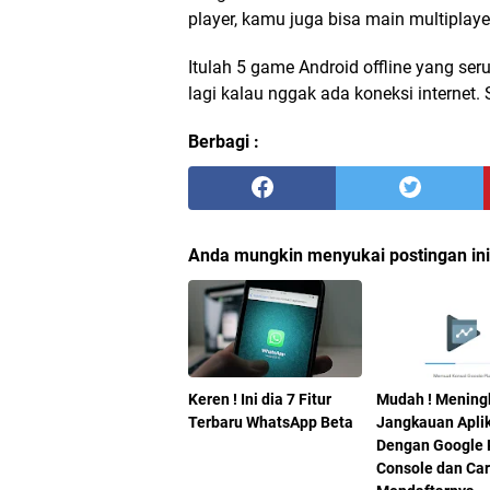
player, kamu juga bisa main multipla
Itulah 5 game Android offline yang se
lagi kalau nggak ada koneksi internet.
Berbagi :
Anda mungkin menyukai postingan ini
Keren ! Ini dia 7 Fitur
Mudah ! Mening
Terbaru WhatsApp Beta
Jangkauan Apli
Dengan Google 
Console dan Ca