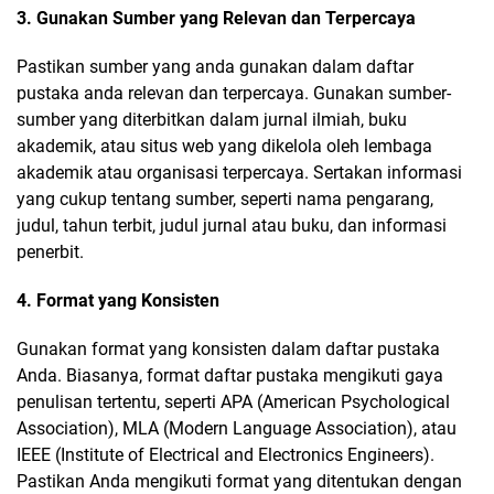
3. Gunakan Sumber yang Relevan dan Terpercaya
Pastikan sumber yang anda gunakan dalam daftar
pustaka anda relevan dan terpercaya. Gunakan sumber-
sumber yang diterbitkan dalam jurnal ilmiah, buku
akademik, atau situs web yang dikelola oleh lembaga
akademik atau organisasi terpercaya. Sertakan informasi
yang cukup tentang sumber, seperti nama pengarang,
judul, tahun terbit, judul jurnal atau buku, dan informasi
penerbit.
4. Format yang Konsisten
Gunakan format yang konsisten dalam daftar pustaka
Anda. Biasanya, format daftar pustaka mengikuti gaya
penulisan tertentu, seperti APA (American Psychological
Association), MLA (Modern Language Association), atau
IEEE (Institute of Electrical and Electronics Engineers).
Pastikan Anda mengikuti format yang ditentukan dengan