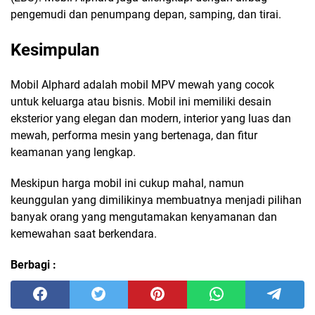
pengemudi dan penumpang depan, samping, dan tirai.
Kesimpulan
Mobil Alphard adalah mobil MPV mewah yang cocok
untuk keluarga atau bisnis. Mobil ini memiliki desain
eksterior yang elegan dan modern, interior yang luas dan
mewah, performa mesin yang bertenaga, dan fitur
keamanan yang lengkap.
Meskipun harga mobil ini cukup mahal, namun
keunggulan yang dimilikinya membuatnya menjadi pilihan
banyak orang yang mengutamakan kenyamanan dan
kemewahan saat berkendara.
Berbagi :