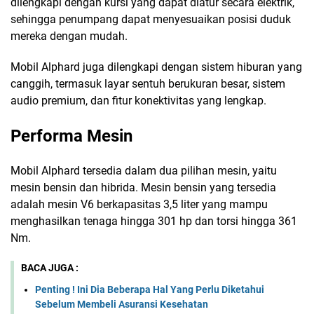
dilengkapi dengan kursi yang dapat diatur secara elektrik,
sehingga penumpang dapat menyesuaikan posisi duduk
mereka dengan mudah.
Mobil Alphard juga dilengkapi dengan sistem hiburan yang
canggih, termasuk layar sentuh berukuran besar, sistem
audio premium, dan fitur konektivitas yang lengkap.
Performa Mesin
Mobil Alphard tersedia dalam dua pilihan mesin, yaitu
mesin bensin dan hibrida. Mesin bensin yang tersedia
adalah mesin V6 berkapasitas 3,5 liter yang mampu
menghasilkan tenaga hingga 301 hp dan torsi hingga 361
Nm.
BACA JUGA :
Penting ! Ini Dia Beberapa Hal Yang Perlu Diketahui
Sebelum Membeli Asuransi Kesehatan