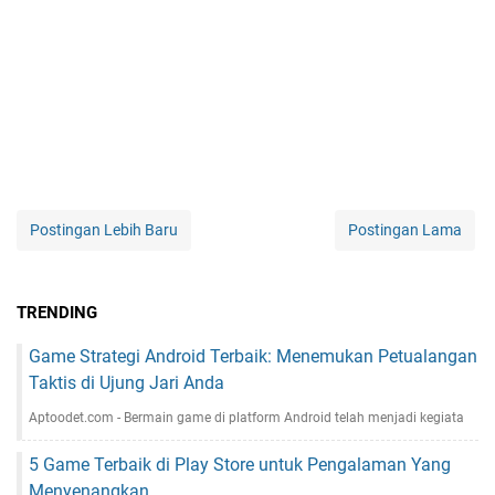
Postingan Lebih Baru
Postingan Lama
TRENDING
Game Strategi Android Terbaik: Menemukan Petualangan
Taktis di Ujung Jari Anda
Aptoodet.com - Bermain game di platform Android telah menjadi kegiata
5 Game Terbaik di Play Store untuk Pengalaman Yang
Menyenangkan