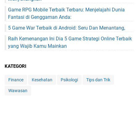
Game RPG Mobile Terbaik Terbaru: Menjelajahi Dunia
Fantasi di Genggaman Anda:
5 Game War Terbaik di Android: Seru Dan Menantang,
Raih Kemenangan Ini Dia 5 Game Strategi Online Terbaik
yang Wajib Kamu Mainkan
KATEGORI
Finance
Kesehatan
Psikologi
Tips dan Trik
Wawasan