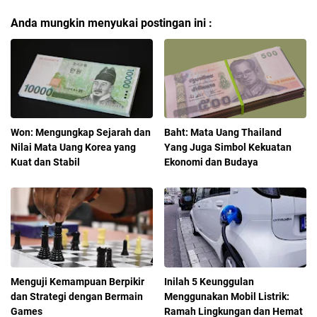
Anda mungkin menyukai postingan ini :
Won: Mengungkap Sejarah dan
Baht: Mata Uang Thailand
Nilai Mata Uang Korea yang
Yang Juga Simbol Kekuatan
Kuat dan Stabil
Ekonomi dan Budaya
Menguji Kemampuan Berpikir
Inilah 5 Keunggulan
dan Strategi dengan Bermain
Menggunakan Mobil Listrik:
Games
Ramah Lingkungan dan Hemat