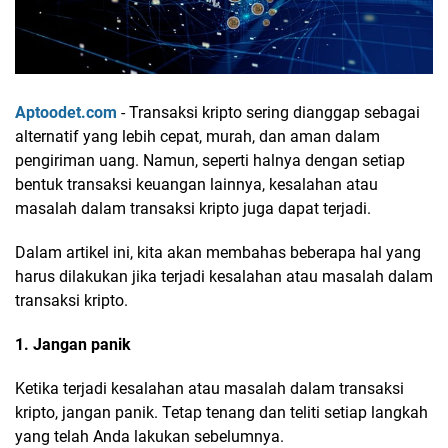
Aptoodet.com
- Transaksi kripto sering dianggap sebagai
alternatif yang lebih cepat, murah, dan aman dalam
pengiriman uang. Namun, seperti halnya dengan setiap
bentuk transaksi keuangan lainnya, kesalahan atau
masalah dalam transaksi kripto juga dapat terjadi.
Dalam artikel ini, kita akan membahas beberapa hal yang
harus dilakukan jika terjadi kesalahan atau masalah dalam
transaksi kripto.
1. Jangan panik
Ketika terjadi kesalahan atau masalah dalam transaksi
kripto, jangan panik. Tetap tenang dan teliti setiap langkah
yang telah Anda lakukan sebelumnya.