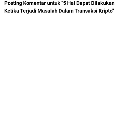
Posting Komentar untuk "5 Hal Dapat Dilakukan
Ketika Terjadi Masalah Dalam Transaksi Kripto"