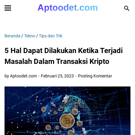
Beranda
/
Tekno
/
Tips dan Trik
5 Hal Dapat Dilakukan Ketika Terjadi
Masalah Dalam Transaksi Kripto
by Aptoodet.com
Februari 25, 2023
Posting Komentar