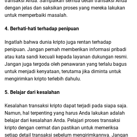
transaksi Anda. Sampaikan semua detail transaksi Anda
dengan jelas dan saksikan proses yang mereka lakukan
untuk memperbaiki masalah.
4. Berhati-hati terhadap penipuan
Ingatlah bahwa dunia kripto juga rentan terhadap
penipuan. Jangan pernah memberikan informasi pribadi
atau kata sandi kecuali kepada layanan dukungan resmi.
Jangan juga tergoda oleh penawaran yang terlalu bagus
untuk menjadi kenyataan, terutama jika diminta untuk
mengirimkan kripto terlebih dahulu.
5. Belajar dari kesalahan
Kesalahan transaksi kripto dapat terjadi pada siapa saja.
Namun, hal terpenting yang harus Anda lakukan adalah
belajar dari kesalahan Anda. Pelajari proses transaksi
kripto dengan cermat dan pastikan untuk memeriksa
setiap detail transaksi sebelum mengirimkannya. Jangan