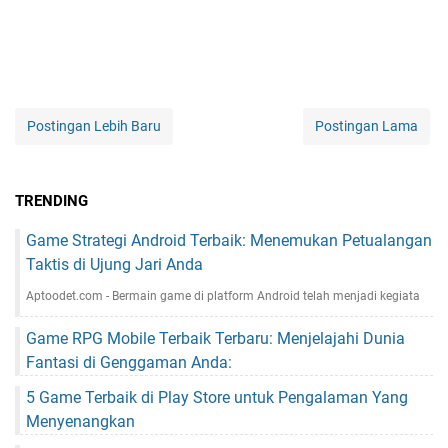
Postingan Lebih Baru
Postingan Lama
TRENDING
Game Strategi Android Terbaik: Menemukan Petualangan
Taktis di Ujung Jari Anda
Aptoodet.com - Bermain game di platform Android telah menjadi kegiata
Game RPG Mobile Terbaik Terbaru: Menjelajahi Dunia
Fantasi di Genggaman Anda:
5 Game Terbaik di Play Store untuk Pengalaman Yang
Menyenangkan