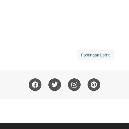
Postingan Lama
About
Disclaimer
Privacy Policy
Daftar Isi
Contact