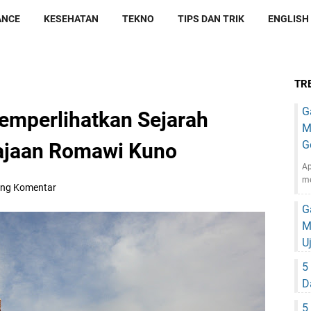
ANCE
KESEHATAN
TEKNO
TIPS DAN TRIK
ENGLISH
TR
G
Memperlihatkan Sejarah
M
G
ajaan Romawi Kuno
Ap
m
ing Komentar
G
M
U
5
D
5