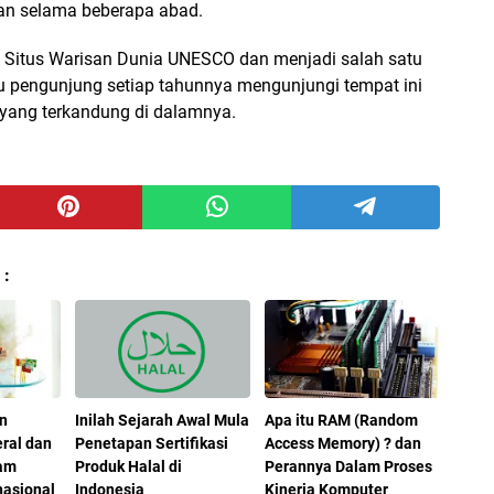
ukan selama beberapa abad.
 Situs Warisan Dunia UNESCO dan menjadi salah satu
ibu pengunjung setiap tahunnya mengunjungi tempat ini
yang terkandung di dalamnya.
 :
an
Inilah Sejarah Awal Mula
Apa itu RAM (Random
ral dan
Penetapan Sertifikasi
Access Memory) ? dan
lam
Produk Halal di
Perannya Dalam Proses
nasional
Indonesia
Kinerja Komputer