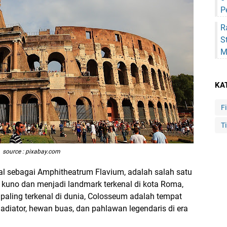
P
R
S
M
KA
F
Ti
source : pixabay.com
al sebagai Amphitheatrum Flavium, adalah salah satu
 kuno dan menjadi landmark terkenal di kota Roma,
 paling terkenal di dunia, Colosseum adalah tempat
ladiator, hewan buas, dan pahlawan legendaris di era